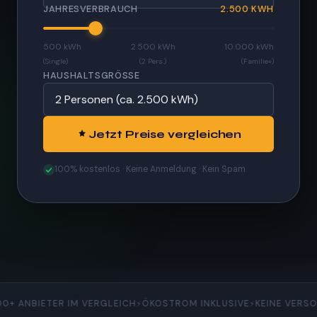
JAHRESVERBRAUCH
2.500 KWH
500 kWh
2.500 kWh
10.000 kWh
(Single)
(2 Pers.)
(Familie+)
HAUSHALTSGRÖSSE
Jetzt Preise vergleichen
100% kostenlos · Keine Anmeldung · Kein Spam
IETER IM VERGLEICH
ÖKOSTROM INKLUSIVE
KEINE VERSORGUNG