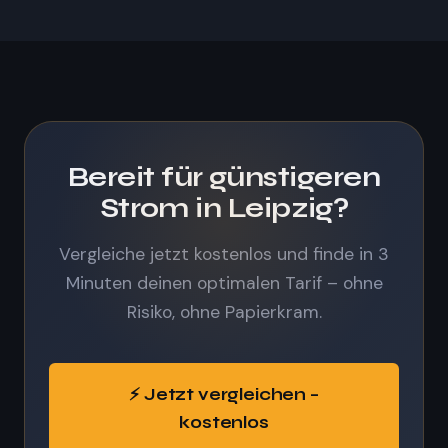
ausgeschlossen.
04229 (Plagwitz/Schleußig), 04277 (Connewitz),
04155 (Gohlis). Gib einfach deine PLZ in den
Rechner ein.
Bereit für günstigeren
Strom in Leipzig?
Vergleiche jetzt kostenlos und finde in 3
Minuten deinen optimalen Tarif – ohne
Risiko, ohne Papierkram.
⚡ Jetzt vergleichen –
kostenlos