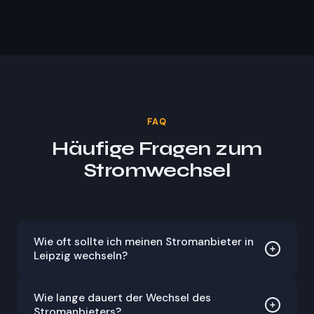
FAQ
Häufige Fragen zum
Stromwechsel
Wie oft sollte ich meinen Stromanbieter in
Leipzig wechseln?
Mindestens einmal im Jahr lohnt sich ein Vergleich –
Wie lange dauert der Wechsel des
vor allem wenn dein Vertrag ausläuft oder dein
Stromanbieters?