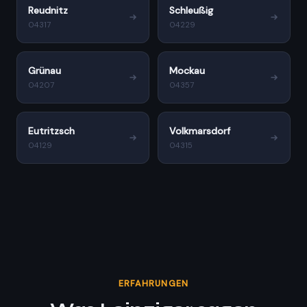
Reudnitz
Schleußig
04317
04229
Grünau
Mockau
04207
04357
Eutritzsch
Volkmarsdorf
04129
04315
ERFAHRUNGEN